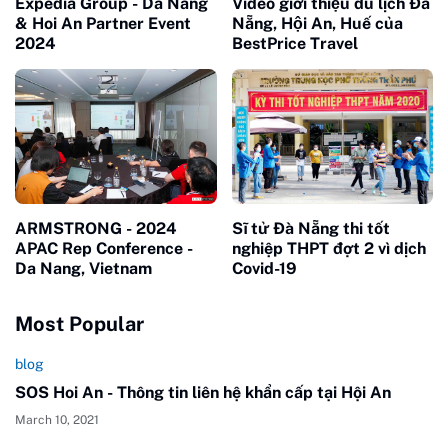
Expedia Group - Da Nang
Video giới thiệu du lịch Đà
& Hoi An Partner Event
Nẵng, Hội An, Huế của
2024
BestPrice Travel
ARMSTRONG - 2024
Sĩ tử Đà Nẵng thi tốt
APAC Rep Conference -
nghiệp THPT đợt 2 vì dịch
Da Nang, Vietnam
Covid-19
Most Popular
blog
SOS Hoi An - Thông tin liên hệ khẩn cấp tại Hội An
March 10, 2021