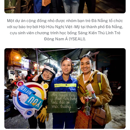
Một dự án cộng đồng nhỏ được nhóm bạn trẻ Đà Nẵng tổ chức
với sự bảo trợ bởi Hội Hữu Nghị Việt - Mỹ tại thành phố Đà Nẵng,
cựu sinh viên chương trình học bổng Sáng Kiến Thủ Lĩnh Trẻ
Đông Nam Á (YSEALI).