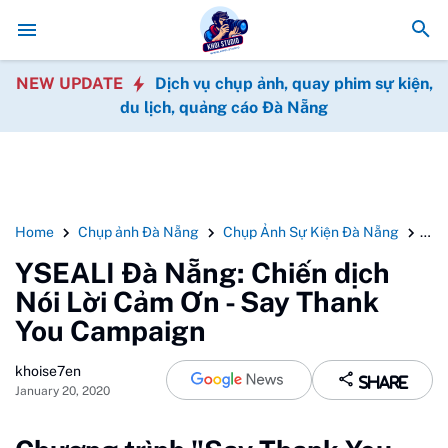
Chuyện gì đang xảy ra với GoPro? Vì sao thươn
NEW UPDATE
Dịch vụ chụp ảnh, quay phim sự kiện,
du lịch, quảng cáo Đà Nẵng
Home
Chụp ảnh Đà Nẵng
Chụp Ảnh Sự Kiện Đà Nẵng
Dự 
YSEALI Đà Nẵng: Chiến dịch
Nói Lời Cảm Ơn - Say Thank
You Campaign
khoise7en
Share
January 20, 2020