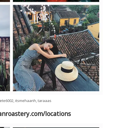
tete6002, itsmehaanh, taraaas
ianroastery.com/locations