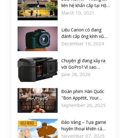
liên hệ khẩn cấp tại Hội
An
March 10, 2021
Liệu Canon có đang
đánh cắp ống kính vũ
khí bí mật này từ
December 16, 2024
Olympus không?
Chuyện gì đang xảy ra
với GoPro? Vì sao
thương hiệu camera
June 28, 2026
hành động đang lao
dốc?
Đoàn phim Hàn Quốc
"Bon Appétit, Your
Majesty" lên kế hoạch
September 26, 2025
kỳ nghỉ tại Đà Nẵng,
Việt Nam
Đào Vàng – Tựa game
huyền thoại khiến cả
tuổi thơ “đào mỏi tay”!
November 07, 2025