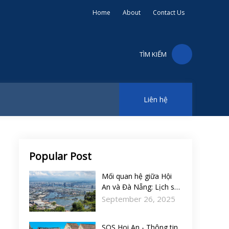
Home
About
Contact Us
TÌM KIẾM
Liên hệ
Popular Post
Mối quan hệ giữa Hội
An và Đà Nẵng: Lịch sử,
du lịch và tương lai
September 26, 2025
SOS Hoi An - Thông tin