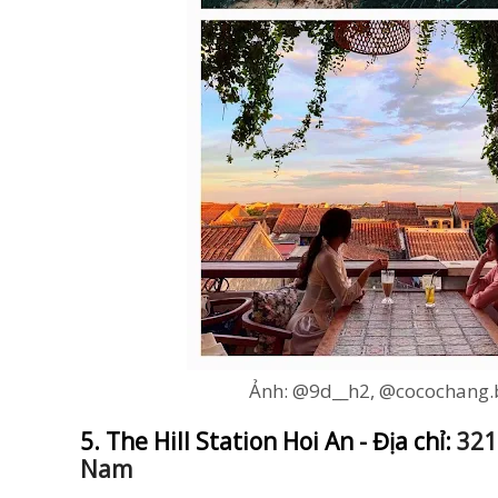
Ảnh: @9d__h2, @cocochang.
5. The Hill Station Hoi An - Địa chỉ:
321
Nam