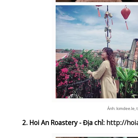
Ảnh: kimdee.le, 
2. Hoi An Roastery - Địa chỉ:
http://ho