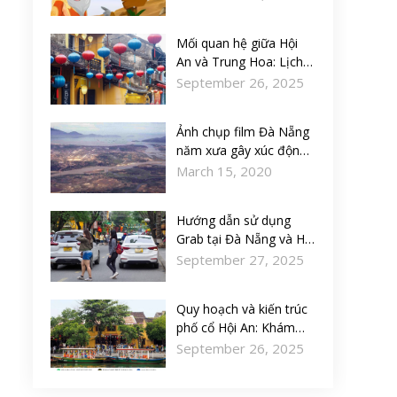
Mối quan hệ giữa Hội
An và Trung Hoa: Lịch
sử, văn hóa và thương
September 26, 2025
mại
Ảnh chụp film Đà Nẵng
năm xưa gây xúc động
về một thời quá khứ đã
March 15, 2020
xa
Hướng dẫn sử dụng
Grab tại Đà Nẵng và Hội
An: Tiện lợi, nhanh
September 27, 2025
chóng
Quy hoạch và kiến trúc
phố cổ Hội An: Khám
phá di sản văn hóa tinh
September 26, 2025
hoa