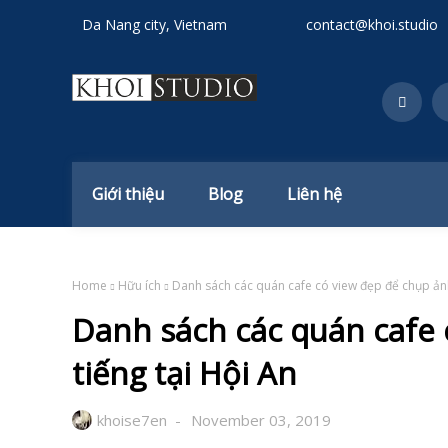
Da Nang city, Vietnam
contact@khoi.studio
Giới thiệu
Blog
Liên hệ
Home
Hữu ích
Danh sách các quán cafe có view đẹp để chụp ảnh 
Danh sách các quán cafe 
tiếng tại Hội An
khoise7en
November 03, 2019