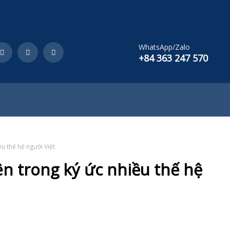
WhatsApp/Zalo
+84 363 247 570
u thế hệ người Việt
ên trong ký ức nhiều thế hệ