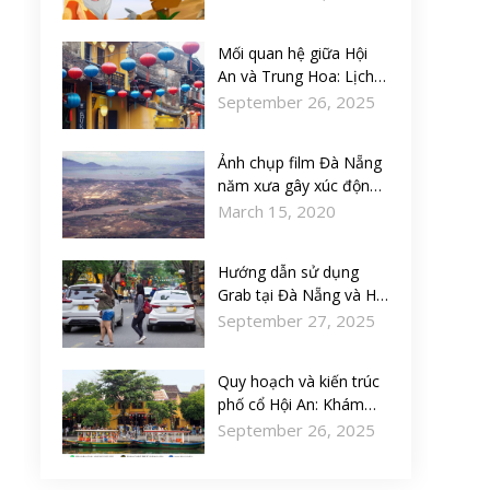
Mối quan hệ giữa Hội
An và Trung Hoa: Lịch
sử, văn hóa và thương
September 26, 2025
mại
Ảnh chụp film Đà Nẵng
năm xưa gây xúc động
về một thời quá khứ đã
March 15, 2020
xa
Hướng dẫn sử dụng
Grab tại Đà Nẵng và Hội
An: Tiện lợi, nhanh
September 27, 2025
chóng
Quy hoạch và kiến trúc
phố cổ Hội An: Khám
phá di sản văn hóa tinh
September 26, 2025
hoa