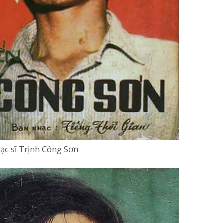
hạc sĩ Trịnh Công Sơn