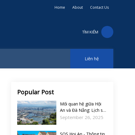
Home
About
Contact Us
TÌM KIẾM
Liên hệ
Popular Post
Mối quan hệ giữa Hội
An và Đà Nẵng: Lịch sử,
du lịch và tương lai
September 26, 2025
SOS Hoi An - Thông tin