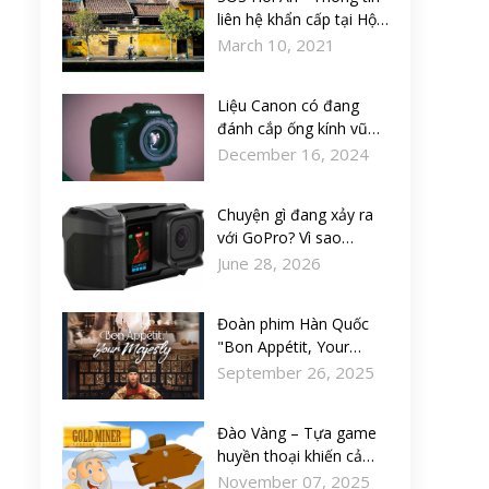
liên hệ khẩn cấp tại Hội
An
March 10, 2021
Liệu Canon có đang
đánh cắp ống kính vũ
khí bí mật này từ
December 16, 2024
Olympus không?
Chuyện gì đang xảy ra
với GoPro? Vì sao
thương hiệu camera
June 28, 2026
hành động đang lao
dốc?
Đoàn phim Hàn Quốc
"Bon Appétit, Your
Majesty" lên kế hoạch
September 26, 2025
kỳ nghỉ tại Đà Nẵng,
Việt Nam
Đào Vàng – Tựa game
huyền thoại khiến cả
tuổi thơ “đào mỏi tay”!
November 07, 2025