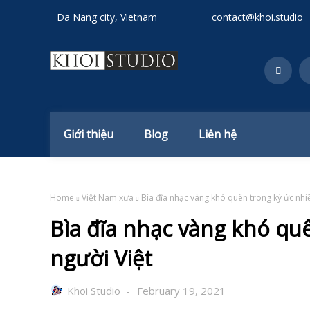
Da Nang city, Vietnam
contact@khoi.studio
Giới thiệu
Blog
Liên hệ
Home
Việt Nam xưa
Bìa đĩa nhạc vàng khó quên trong ký ức nhiề
Bìa đĩa nhạc vàng khó qu
người Việt
Khoi Studio
February 19, 2021